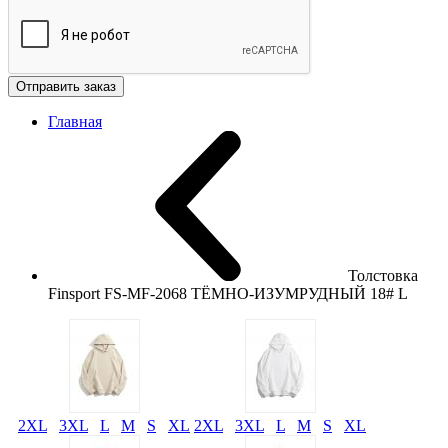
Отправить заказ
Главная
Толстовка
Finsport FS-MF-2068 ТЁМНО-ИЗУМРУДНЫЙ 18# L
2XL
3XL
L
M
S
XL
2XL
3XL
L
M
S
XL