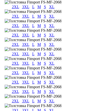
2XL
3XL
L
M
S
XL
2XL
3XL
L
M
S
XL
2XL
3XL
L
M
S
XL
2XL
3XL
L
M
S
XL
2XL
3XL
L
M
S
XL
2XL
3XL
L
M
S
XL
2XL
3XL
L
M
S
XL
2XL
3XL
L
M
S
XL
2XL
3XL
L
M
S
XL
2XL
3XL
L
M
S
XL
2XL
3XL
L
M
S
XL
2XL
3XL
L
M
S
XL