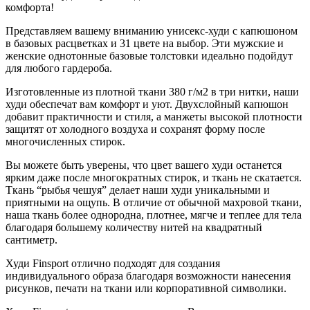
комфорта!
Представляем вашему вниманию унисекс-худи с капюшоном
в базовых расцветках и 31 цвете на выбор. Эти мужские и
женские однотонные базовые толстовки идеально подойдут
для любого гардероба.
Изготовленные из плотной ткани 380 г/м2 в три нитки, наши
худи обеспечат вам комфорт и уют. Двухслойный капюшон
добавит практичности и стиля, а манжеты высокой плотности
защитят от холодного воздуха и сохранят форму после
многочисленных стирок.
Вы можете быть уверены, что цвет вашего худи останется
ярким даже после многократных стирок, и ткань не скатается.
Ткань “рыбья чешуя” делает наши худи уникальными и
приятными на ощупь. В отличие от обычной махровой ткани,
наша ткань более однородна, плотнее, мягче и теплее для тела
благодаря большему количеству нитей на квадратный
сантиметр.
Худи Finsport отлично подходят для создания
индивидуального образа благодаря возможности нанесения
рисунков, печати на ткани или корпоративной символики.