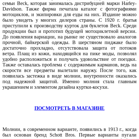
семьи Beck, которая занималась дистрибуцией марки Harley-
Davidson. Также фирма печатала каталог с фотографиями
мотоциклов, и экипировки для езды на них. Издание можно
было увидеть у многих дилеров страны. С 1920 г. братья
приступили к производству курток для буклетов Beck. Среди
продукции был и прототип будущей мотоциклетной версии.
До появления вариации, на рынке не существовало аналогов
прочной, байкерской одежды. В шерстяном пиджаке было
достаточно прохладно, отсутствовала защита от потоков
ветра. Плащ из кожи, находящийся на пике моды, позволял
удобно расположиться и получать удовольствие от поездки.
Также оставалась проблема с содержимым карманов, ведь на
скорости все предметы вылетали наружу. После того, как
появилась застежка в виде молнии, внутренности оказались
под надежной защитой. Именно молния стала главным
украшением и элементом дизайна куртки-косухи.
ПОСМОТРЕТЬ В МАГАЗИНЕ
Молнии, в современном варианте, появились в 1913 г., когда
был основан бренд Schott Bros. Первые варианты пугали