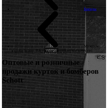
Бренды
Мужские
куртки Schott. Настоящее американское качество
Оптовые и розничные
продажи курток и бомберов
Schott