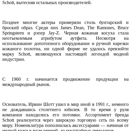
Schott, вытесняя остальных производителей.
Позднее многие актеры примеряли столь бунтарский и
броский образ. Среди них James Dean, The Ramones, Bruce
Springsteen и рэпер Jay-Z. Черная кожаная косуха стала
неотъемлемым атрибутом аутфита. Несмотря на
использование допотопного оборудование и ручной нарезки
кожаного полотна, ни одной фирме не удалось превзойти
марку Schott, являющуюся настоящей легендой модной
индустрии.
С 1960 г. начинается продвижение продукции на
международный рынок.
Основатель, Ирвин Шотт ушел в мир иной в 1991 г., немного
не дождавшись столетнего юбилея. В то время у руля
компании находились его потомки. Ассортимент бренда
Schott реализуется через широкую торговую сеть по всему
миру. Номенклатура пополнилась аксессуарами — начиная от
мелкой кожи в виде ремней, до масштабных чемоданов.