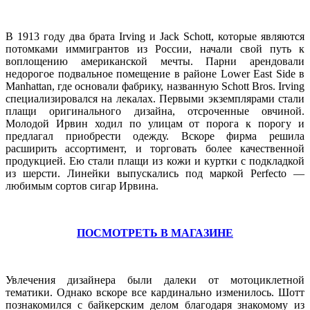
В 1913 году два брата Irving и Jack Schott, которые являются
потомками иммигрантов из России, начали свой путь к
воплощению американской мечты. Парни арендовали
недорогое подвальное помещение в районе Lower East Side в
Manhattan, где основали фабрику, названную Schott Bros. Irving
специализировался на лекалах. Первыми экземплярами стали
плащи оригинального дизайна, отсроченные овчиной.
Молодой Ирвин ходил по улицам от порога к порогу и
предлагал приобрести одежду. Вскоре фирма решила
расширить ассортимент, и торговать более качественной
продукцией. Ею стали плащи из кожи и куртки с подкладкой
из шерсти. Линейки выпускались под маркой Perfecto —
любимым сортов сигар Ирвина.
ПОСМОТРЕТЬ В МАГАЗИНЕ
Увлечения дизайнера были далеки от мотоциклетной
тематики. Однако вскоре все кардинально изменилось. Шотт
познакомился с байкерским делом благодаря знакомому из