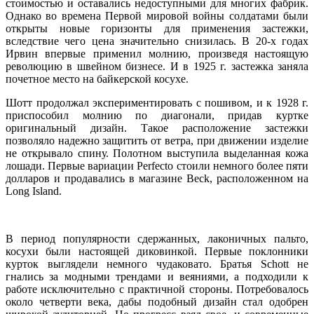
стоимостью и оставались недоступными для многих фабрик.
Однако во времена Первой мировой войны солдатами были
открыты новые горизонты для применения застежки,
вследствие чего цена значительно снизилась. В 20-х годах
Ирвин впервые применил молнию, произведя настоящую
революцию в швейном бизнесе. И в 1925 г. застежка заняла
почетное место на байкерской косухе.
Шотт продолжал экспериментировать с пошивом, и к 1928 г.
приспособил молнию по диагонали, придав куртке
оригинальный дизайн. Такое расположение застежки
позволяло надежно защитить от ветра, при движении изделие
не открывало спину. Полотном выступила выделанная кожа
лошади. Первые вариации Perfecto стоили немного более пяти
долларов и продавались в магазине Beck, расположенном на
Long Island.
В период популярности сдержанных, лаконичных пальто,
косухи были настоящей диковинкой. Первые поклонники
курток выглядели немного чудаковато. Братья Schott не
гнались за модными трендами и веяниями, а подходили к
работе исключительно с практичной стороны. Потребовалось
около четверти века, дабы подобный дизайн стал одобрен