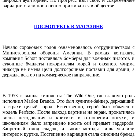
широкой аудиторией. Но прогресс взял свое, и современные
вариации стали постепенно приживаться в обществе.
ПОСМОТРЕТЬ В МАГАЗИНЕ
Начало сороковых годов ознаменовалось сотрудничеством с
Министерством обороны Америки. В рамках контракта
компания Schott поставляла
бомберы
для военных пилотов и
суконные бушлаты покорителям морей и океанов. Фирма
никогда не имела цели долгосрочные поставки для армии, а
держала вектор на коммерческое направление.
В 1953 г. вышла кинолента The Wild One, где главную роль
исполнил Marlon Brando. Это был хулиган-байкер, державший
в страхе целый город. Естественно, герой был облачен в
модель Perfecto. После выхода картины на экран, прокатилась
волна негодования и критики в отношении косухи, и
школьникам было запрещено носить сей предмет гардероба.
Запретный плод сладок, и такие методы лишь усилили
интерес к куртке. Постепенно вариация стала синоним бренда